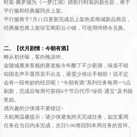
时装·舞罗烟为《一梦江湖》踏歌行时装的新生款，将于
平行服和经典服同步上架。
平行服将于7月11日更新完成后上架热卖商城新品商店，
经典服也将上架珍宝阁彩云小铺，可使用绮绣令兑换。
二、【伏月剧情：今朝有酒】
蝉从初伏噪，客向晚凉吟。
金陵城雁来客栈的赛老板今年酿了不少新酒，味道不错
却因名声不显而卖不出去，亟需少侠出手相助！说不定
会有一段奇妙的经历呢！“今朝有酒”系列任务每周一5点
刷新，完成后每周可获得6个节日代币“绿荷·通宝”及书籍
奖励。
感兴趣的少侠请不要错过~
天机阁温馨提示：请少侠避免跨天完成任务，如文案周
任务在当日内未完成，次日5:00将回到本周任务的首环。