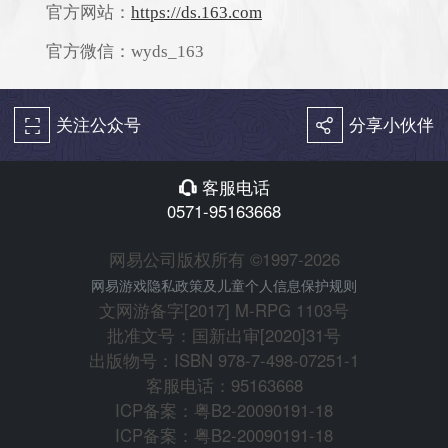
官方网站：
https://ds.163.com
官方微信：wyds_163
关注公众号
分享小伙伴
򰀁
򰀂
客服电话
򰀃
0571-95163668
网易公司版权所有 ©1997-2026
网易游戏隐私政策及儿童个人信息保护规则
文网游备字[2017] M-RPG 1103号
批准文号：国新出审[2020]31号
出版物号：ISBN 978-7-498-07251-1
客服电话：95163668
ICP备案：粤B2-20090191-18
ICP备案：粤B2-20090191-18