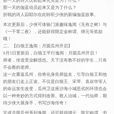
那一天的诗人忧郁起来究竟是为了什么？
那一天的伽蓝动员起来又是为了什么？
折戟的诗人囚耶尔在此聆听少侠的新编伽蓝故事。
本次更新后，少侠可体验门派趣味逸闻《无有之树》与
《一千零二夜》，还能获得限定金称谓、绑元等奖励
哦！
二、【白狼王逸闻：月圆瓜州开启】
9月5日更新后，白狼王平行逸闻：月圆瓜州开启！
师者，传道受业解惑也。天下没有教不好的学生，只有
不会教的老师。
这一次重返瓜州，你将化身良师益友，引导白狼王和他
的朋友们走上正途。不仅是白狼王、宋琴、袁叔华等人
的命运发生改变，瓜州卫这座沙海小城恶劣的环境也会
以一种奇妙的方式得到改善。救人治城，一代仙师，期
待少侠大展身手，书写沙海传奇！
完成月圆瓜州系列逸闻，还可获得绑元、限定称谓、书