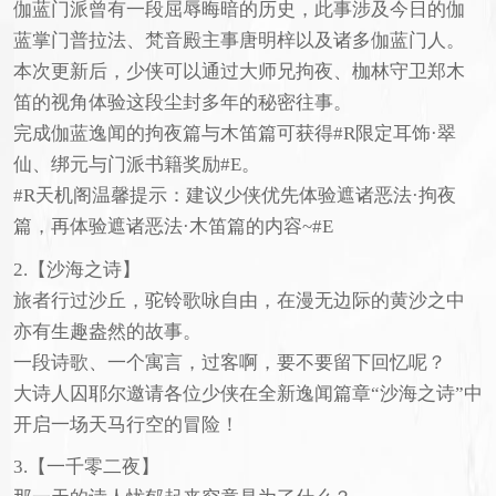
伽蓝门派曾有一段屈辱晦暗的历史，此事涉及今日的伽
蓝掌门普拉法、梵音殿主事唐明梓以及诸多伽蓝门人。
本次更新后，少侠可以通过大师兄拘夜、枷林守卫郑木
笛的视角体验这段尘封多年的秘密往事。
完成伽蓝逸闻的拘夜篇与木笛篇可获得#R限定耳饰·翠
仙、绑元与门派书籍奖励#E。
#R天机阁温馨提示：建议少侠优先体验遮诸恶法·拘夜
篇，再体验遮诸恶法·木笛篇的内容~#E
2.【沙海之诗】
旅者行过沙丘，驼铃歌咏自由，在漫无边际的黄沙之中
亦有生趣盎然的故事。
一段诗歌、一个寓言，过客啊，要不要留下回忆呢？
大诗人囚耶尔邀请各位少侠在全新逸闻篇章“沙海之诗”中
开启一场天马行空的冒险！
3.【一千零二夜】