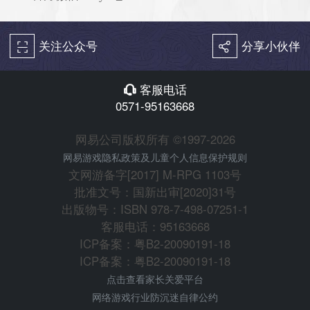
关注公众号
分享小伙伴
򰀁
򰀂
客服电话
򰀃
0571-95163668
网易公司版权所有 ©1997-2026
网易游戏隐私政策及儿童个人信息保护规则
文网游备字[2017] M-RPG 1103号
批准文号：国新出审[2020]31号
出版物号：ISBN 978-7-498-07251-1
客服电话：95163668
ICP备案：粤B2-20090191-18
ICP备案：粤B2-20090191-18
点击查看家长关爱平台
网络游戏行业防沉迷自律公约