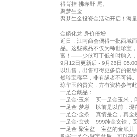
得背挂·拂赤野·尾。
聚梦生金
聚梦生金投资金活动开启！海
金鳞化龙 身价倍增
近日，江南商会偶得一批西域
品。这些藏品不仅为稀世珍宝
富！——少侠可于低价时购入
9月12日更新后 - 9月26日 
以出售，出售可得更多倍的银
然珍宝稀罕，非有缘者不可得
琼华玉的贵宾，方有资格参与
十足金藏品：
十足金·玉米 买十足金玉米，
十足金·梦崽 以前是以前，现
十足金·金条 真情是金，真金
十足金·玄铁 999纯金玄铁，
十足金·聚宝盆 宝盆的金底儿
购买十足金·聚宝盆后，可以获