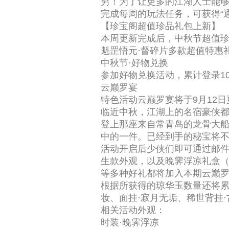
穷！为了让更多的江湖人士能
完成每周的玩法任务，可获得“
【珍宝阁超值珍品礼包上新】
本周更新完成后，中秋节超值珍
魁罡悟元·督碎片多款超值特惠
中秋节·好物兑换
参加好物兑换活动，累计登录1
云巅罗宴
特色活动云巅罗宴将于9月12
临近中秋，江湖上的名宿豪侠都
登上那座来自常青岛的龙骨大船
中的一件。已经到手的秘宝将不
活动开启后少侠们即可通过邮件
生款外观，以及晚霁浮凉礼盒（
等多种好礼都将加入本期云巅
根据所获得的琼华玉数量还将累
妆、面挂·寂月无垢、稀世背挂
相关活动外观：
时装·晚霁浮凉