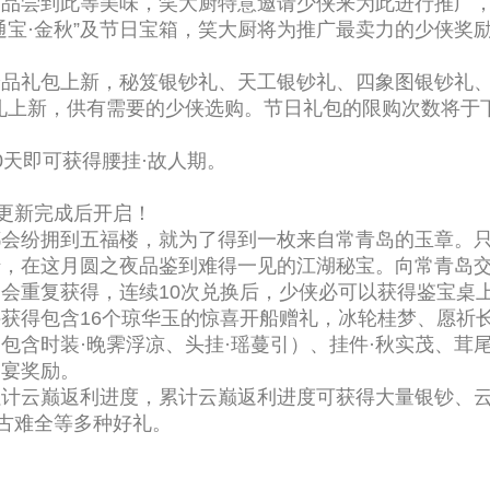
够品尝到此等美味，笑大厨特意邀请少侠来为此进行推广
通宝·金秋”及节日宝箱，笑大厨将为推广最卖力的少侠奖
品礼包上新，秘笈银钞礼、天工银钞礼、四象图银钞礼、
礼上新，供有需要的少侠选购。节日礼包的限购次数将于
0天即可获得腰挂·故人期。
日更新完成后开启！
会纷拥到五福楼，就为了得到一枚来自常青岛的玉章。只
，在这月圆之夜品鉴到难得一见的江湖秘宝。向常青岛交
会重复获得，连续10次兑换后，少侠必可以获得鉴宝桌
获得包含16个琼华玉的惊喜开船赠礼，冰轮桂梦、愿祈长
包含时装·晚霁浮凉、头挂·瑶蔓引）、挂件·秋实茂、茸
罗宴奖励。
计云巅返利进度，累计云巅返利进度可获得大量银钞、云锦
·古难全等多种好礼。