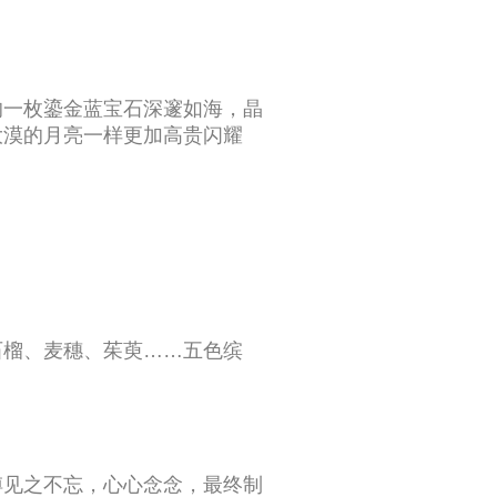
的一枚鎏金蓝宝石深邃如海，晶
大漠的月亮一样更加高贵闪耀
石榴、麦穗、茱萸……五色缤
！
傅见之不忘，心心念念，最终制