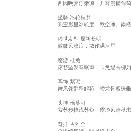
西园晚霁浮嫩凉，开尊漫摘葡
坐骑·冰轮桂梦
乘鸾影里冰轮度。秋空净、南
稀世发型·愿祈长明
微微风簇浪，散作满河星。
悠游·桂兔
凉簪坠发春眠重，玉兔煴香柳
耳饰·紫璎
舞凤翎翻翠解苞，蟠龙骨瘦殊
头挂·瑶蔓引
紫苏步幛流苏短，露淡风清秋
背挂·古难全