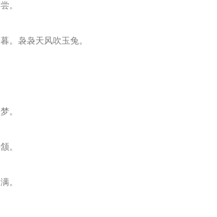
萄尝。
楼暮。袅袅天风吹玉兔。
如梦。
垂颔。
未满。