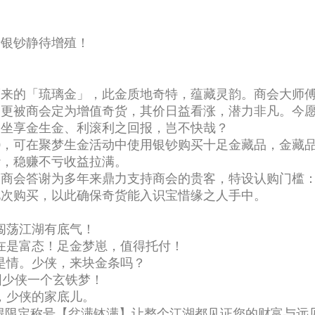
量银钞静待增殖！
而来的「琉璃金」，此金质地奇特，蕴藏灵韵。商会大师
，更被商会定为增值奇货，其价日益看涨，潜力非凡。今
，坐享金生金、利滚利之回报，岂不快哉？
05:00，可在聚梦生金活动中使用银钞购买十足金藏品，金藏品
钞，稳赚不亏收益拉满。
。商会答谢为多年来鼎力支持商会的贵客，特设认购门槛
此次购买，以此确保奇货能入识宝惜缘之人手中。
闯荡江湖有底气！
在是富态！足金梦崽，值得托付！
是情。少侠，来块金条吗？
圆少侠一个玄铁梦！
，少侠的家底儿。
得限定称号【盆满钵满】让整个江湖都见证您的财富与远