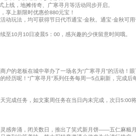
正式上线，地摊传奇、广寒寻月等活动同步开启。
，享上新限时优惠价880元宝！
活动玩法，均可获得节日代币通宝·金秋。通宝·金秋可
至10月10日凌晨5：00，感兴趣的少侠留意时间哦。
商户的老板在城中举办了一场名为“广寒寻月”的活动！
的经历呢！“广寒寻月”系列任务每周一5点刷新，完成后每
天完成任务，如文案周任务在当日内未完成，次日5:00
厨灵感奔涌，闭关数日，推出了笑式新月饼——五仁麻糍