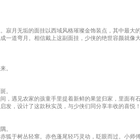
尘。寂月无垢的面挂以西域风格璀璨金饰装点，其中最大
连成一道弯月。相信戴上这副面挂，少侠的绝世容颜就像
声来。
斓斑。
田间，遇见农家的孩童手里提着新鲜的果篮归家，里面有
到启发，设计了这款秋实茂，与少侠们同分享丰收的喜悦
坐隅。
遇赤狐于树丛轻窜。赤色蓬尾轻巧灵动，眨眼而过。小师