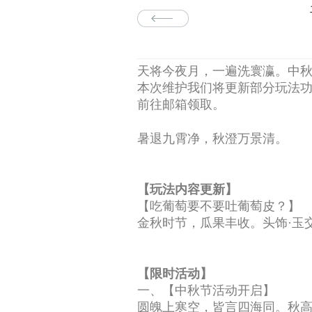
天将今夜月，一遍洗寰瀛。中秋
本次维护我们将更新部分玩法
前往邮箱领取。
暑退九霄净，秋澄万景清。
【玩法内容更新】
【吃葡萄要不要吐葡萄皮？】
金秋时节，瓜果丰收。头饰·玉
【限时活动】
一、【中秋节活动开启】
圆魄上寒空，皆言四海同。秋