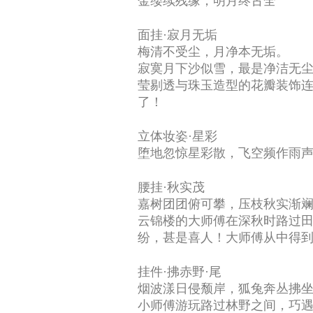
金缕续残缘，明月终古全
面挂·寂月无垢
梅清不受尘，月净本无垢。
寂寞月下沙似雪，最是净洁无
莹剔透与珠玉造型的花瓣装饰
了！
立体妆姿·星彩
堕地忽惊星彩散，飞空频作雨
腰挂·秋实茂
嘉树团团俯可攀，压枝秋实渐
云锦楼的大师傅在深秋时路过
纷，甚是喜人！大师傅从中得
挂件·拂赤野·尾
烟波漾日侵颓岸，狐兔奔丛拂
小师傅游玩路过林野之间，巧