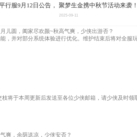
平行服9月12日公告， 聚梦生金携中秋节活动来袭
2025-09-11
月儿圆，阖家尽欢颜~秋高气爽，少侠出游否？
功能，并对部分系统体验进行优化。维护结束后将对全服
交枝将于本周更新后发送至各位少侠邮箱，请少侠及时领
高气爽，余荫送凉，少侠安否？