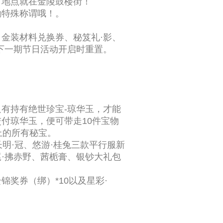
，地点就在金陵鼓楼街！
励特殊称谓哦！。
金装材料兑换券、秘笈礼·影、
下一期节日活动开启时重置。
有持有绝世珍宝-琼华玉，才能
付琼华玉，便可带走10件宝物
上的所有秘宝。
明·冠、悠游·桂兔三款平行服新
尾·拂赤野、茜栀膏、银钞大礼包
奖券（绑）*10以及星彩·