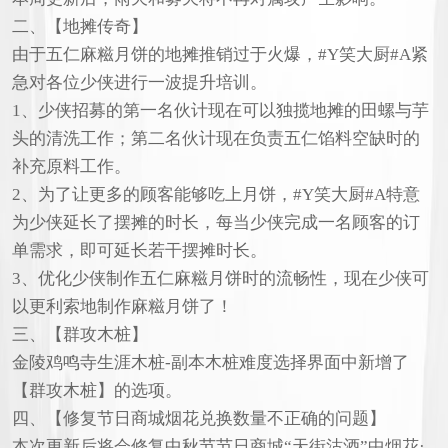
二、【地摊传奇】
由于五仁麻糍月饼的地摊推销过于火爆，#Y笑大厨#A紧
急对各位少侠进行一波提升培训。
1、少侠招募的第一名伙计现在可以独揽地摊的田螺与芋
头的清洗工作；第二名伙计现在负责五仁馅料空缺时的
补充原料工作。
2、为了让更多的顾客能够吃上月饼，#Y笑大厨#A特意
为少侠延长了摆摊的时长，每当少侠完成一名顾客的订
单需求，即可延长若干摆摊时长。
3、优化少侠制作五仁麻糍月饼时的流畅性，现在少侠可
以更利索地制作麻糍月饼了！
三、【群攻木桩】
金陵鸡鸣寺生涯木桩-副本木桩难度选择界面中新增了
【群攻木桩】的选项。
四、【修复节日商城烟花兑换数量不正确的问题】
本次更新后将会修复中秋节节日商城“天街沽酒”中烟花·