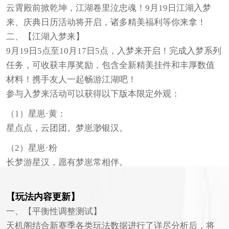
云霄殿前掀乾坤，江湖卷里泣忠魂！9月19日江湖入梦
来、庆典日历活动将开启，诸多精美福利等你来拿！
二、【江湖入梦来】
9月19日5点至10月17日5点，入梦来开启！完成入梦系列
任务，可收获丰厚奖励，包含全新精美挂件和丰厚数值
材料！携手友人一起畅游江湖吧！
参与入梦来活动可以获得以下版本限定外观：
（1）星崽·黄：
星点点，云团团。梦崽渺银汉。
（2）星崽·粉
长梦游星汉，愿有梦崽常相伴。
【玩法内容更新】
一、【平衡性调整测试】
天机阁结合新赛季各类玩法数据进行了详尽分析后，将