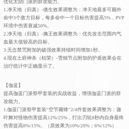
优化太阴门派的群攻能力。
1.净天地（归真）-倏生效果调整为：净天地最多可额外
命中3个敌方目标，每多命中一个目标伤害提高5%，PVP
环境中伤害衰减50%。
2.净天地（归真）-擒王效果调整为：优先攻击范围内气
血最大值较高的目标。
3.无念禁咒附加的破强效果持续时间增加1秒。
4.现在土府神杀（枯荣）-雪烛节点附加的护盾效果会在
治疗统计中正确显示了。
【伽蓝】
提高伽蓝门派祭甲套装的实战收益，增强伽蓝门派的群
攻能力。
1.伽蓝门派祭甲套装“空节藏锋”2/4件套效果调整为：迦
叶舞对怪物伤害提高12%/25%，打出刃轮8秒内自身最终
伤害提高8%/15%。（原效果为10%/20%；6%/12%）