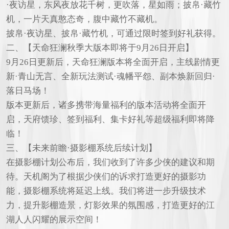
·夜访星，东风夜放花千树，更吹落，星如雨；披帛·藏竹
机，一片天真憨态奇，腹中藏竹不藏机。
披帛·夜访星、披帛·藏竹机，可通过限时签到好礼获得。
二、【天命狂澜秋季大版本即将于9月26日开启】
9月26日更新后，天命狂澜版本将全面开启，主线剧情更
新·青山无言、全新玩法测试·魂幡平怨、副本焕新回归·
落日马场！
版本更新后，诸多携带海量福利的版本活动将全面开
启，天府馈珍、签到福利、集卡好礼等超级福利即将降
临！
三、【未来前瞻·摄影棚系统后续计划】
在摄影棚计划公布后，我们收到了许多少侠的建议和期
待。天机阁为了根据少侠们的诉求打造更好的摄影功
能，摄影棚系统将延迟上线。我们将进一步升级技术
力，提升影棚造景，灯影效果的氛围感，打造更好的江
湖人人闪耀的展示空间！