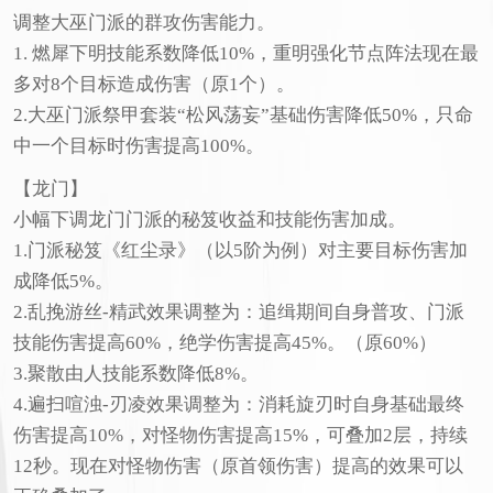
调整大巫门派的群攻伤害能力。
1. 燃犀下明技能系数降低10%，重明强化节点阵法现在最
多对8个目标造成伤害（原1个）。
2.大巫门派祭甲套装“松风荡妄”基础伤害降低50%，只命
中一个目标时伤害提高100%。
【龙门】
小幅下调龙门门派的秘笈收益和技能伤害加成。
1.门派秘笈《红尘录》（以5阶为例）对主要目标伤害加
成降低5%。
2.乱挽游丝-精武效果调整为：追缉期间自身普攻、门派
技能伤害提高60%，绝学伤害提高45%。（原60%）
3.聚散由人技能系数降低8%。
4.遍扫喧浊-刃凌效果调整为：消耗旋刃时自身基础最终
伤害提高10%，对怪物伤害提高15%，可叠加2层，持续
12秒。现在对怪物伤害（原首领伤害）提高的效果可以