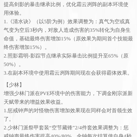
提高剑影的暴击继承比例，优化霜云冽阵的副本环境使
用体验。
1.《清水诀》（以5阶为例）效果调整为：真气为空或真
气变为空后3秒内，对敌人造成伤害的35%转化为自身生
命值，基础最终伤害增加15%（原效果为期间首个技能最
终伤害增加15%）。
2.照影霜明-影踪节点继承实际暴击比例提升至65%（原
50%）。
3.在副本环境中使用霜云冽阵期间现在会获得霸体效果。
【少林】
增强少林门派在PVE环境中的伤害能力，下调金刚宗派新
天赋带来的增益效果收益。
1.惩戒钟声的对怪物伤害增加效果现在同样会对首领生效
了。
2.少林门派祭甲套装“空节藏锋”2/4件套效果调整为：惩
戒钟声最终伤害提高40%/80%，金钟每次结算使自身4秒