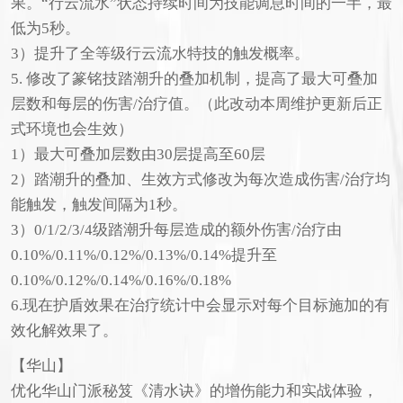
果。“行云流水”状态持续时间为技能调息时间的一半，最
低为5秒。
3）提升了全等级行云流水特技的触发概率。
5. 修改了篆铭技踏潮升的叠加机制，提高了最大可叠加
层数和每层的伤害/治疗值。（此改动本周维护更新后正
式环境也会生效）
1）最大可叠加层数由30层提高至60层
2）踏潮升的叠加、生效方式修改为每次造成伤害/治疗均
能触发，触发间隔为1秒。
3）0/1/2/3/4级踏潮升每层造成的额外伤害/治疗由
0.10%/0.11%/0.12%/0.13%/0.14%提升至
0.10%/0.12%/0.14%/0.16%/0.18%
6.现在护盾效果在治疗统计中会显示对每个目标施加的有
效化解效果了。
【华山】
优化华山门派秘笈《清水诀》的增伤能力和实战体验，