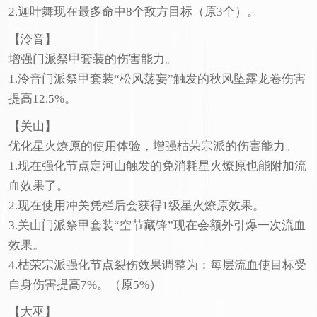
2.迦叶舞现在最多命中8个敌方目标（原3个）。
【泠音】
增强门派祭甲套装的伤害能力。
1.泠音门派祭甲套装“松风荡妄”触发的秋风坠露龙卷伤害
提高12.5%。
【关山】
优化星火燎原的使用体验，增强枯荣宗派的伤害能力。
1.现在强化节点定河山触发的免消耗星火燎原也能附加流
血效果了。
2.现在使用冲关凭栏后会获得1级星火燎原效果。
3.关山门派祭甲套装“空节藏锋”现在会额外引爆一次流血
效果。
4.枯荣宗派强化节点裂伤效果调整为：每层流血使目标受
自身伤害提高7%。（原5%）
【大巫】