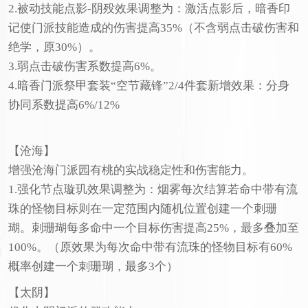
2.被动技能点影-阴殁效果调整为：激活点影后，暗香印
记使门派技能造成的伤害提高35%（不含弱点击破伤害和
绝学，原30%）。
3.弱点击破伤害系数提高6%。
4.暗香门派祭甲套装“空节藏锋”2/4件套新增效果：分身
协同系数提高6%/12%
【沧海】
增强沧海门派园有桃的实战稳定性和伤害能力。
1.强化节点璇玑效果调整为：烟雾每次结算若命中带有流
珠的怪物目标则在一定范围内随机位置创建一个刺珊
瑚。刺珊瑚每多命中一个目标伤害提高25%，最多叠加至
100%。（原效果为每次命中带有流珠的怪物目标有60%
概率创建一个刺珊瑚，最多3个）
【太阴】