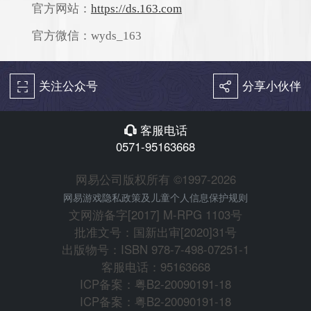
官方网站：
https://ds.163.com
官方微信：wyds_163
关注公众号
分享小伙伴
򰀁
򰀂
客服电话
򰀃
0571-95163668
网易公司版权所有 ©1997-2026
网易游戏隐私政策及儿童个人信息保护规则
文网游备字[2017] M-RPG 1103号
批准文号：国新出审[2020]31号
出版物号：ISBN 978-7-498-07251-1
客服电话：95163668
ICP备案：粤B2-20090191-18
ICP备案：粤B2-20090191-18