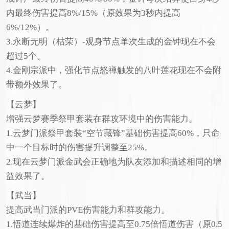
内最终伤害提高8%/15%（原效果为3秒内提高
6%/12%）。
3.永断无明（枯荣）-观身节点单次生成的金钟现在不会
超过5个。
4.金刚宗派中，强化节点怒禅触发的八叶莲花现在不会附
带额外效果了。
【云梦】
增强云梦赛季祭甲套装在群攻环境中的伤害能力。
1.云梦门派祭甲套装“空节藏锋”基础伤害提高60%，只命
中一个目标时的伤害提升调整至25%。
2.现在云梦门派金武会正确地为队友添加和描述相同的增
益效果了。
【武当】
提高武当门派的PVE伤害能力和群攻能力。
1.悟道连续爆炸的基础伤害提高至0.75倍悟道伤害（原0.5